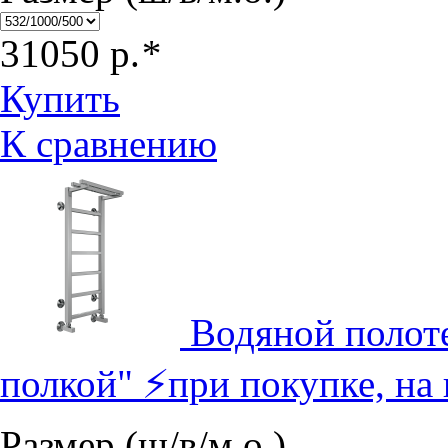
31050
р.
*
Купить
К сравнению
Водяной полот
полкой" ⚡при покупке, на
Размер (ш/в/м.о.)