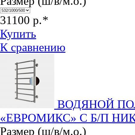
Размер (ш/в/м.о.)
31100
р.
*
Купить
К сравнению
ВОДЯНОЙ П
«ЕВРОМИКС» С Б/П НИ
Размер (ш/в/м.о.)