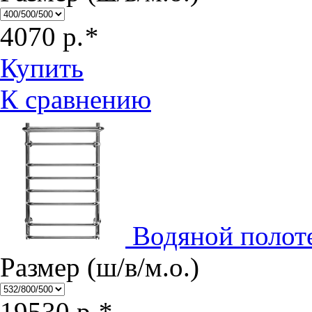
4070
р.
*
Купить
К сравнению
Водяной полот
Размер (ш/в/м.о.)
19530
р.
*