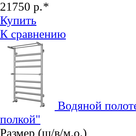
21750
р.
*
Купить
К сравнению
Водяной полот
полкой"
Размер (ш/в/м.о.)