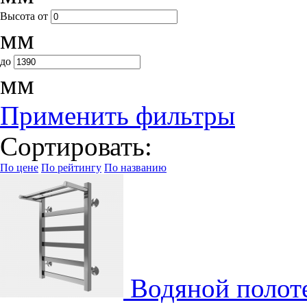
Высота
от
мм
до
мм
Применить фильтры
Сортировать:
По цене
По рейтингу
По названию
Водяной полот