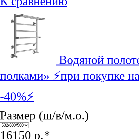
К сравнению
Водяной полот
полками» ⚡при покупке на
-40%⚡
Размер (ш/в/м.о.)
16150
р.
*