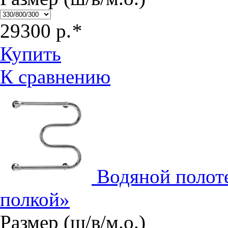
29300
р.
*
Купить
К сравнению
Водяной полот
полкой»
Размер (ш/в/м.о.)