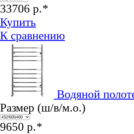
33706
р.
*
Купить
К сравнению
Водяной полот
Размер (ш/в/м.о.)
9650
р.
*