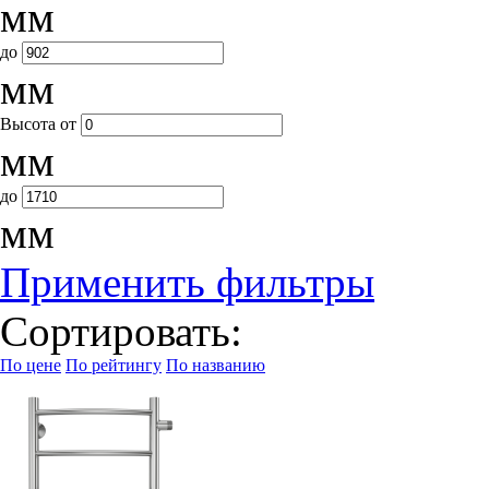
мм
до
мм
Высота
от
мм
до
мм
Применить фильтры
Сортировать:
По цене
По рейтингу
По названию