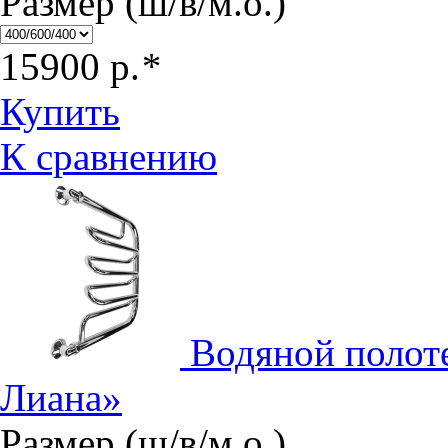
Размер (ш/в/м.о.)
15900
р.
*
Купить
К сравнению
Водяной полот
Лиана»
Размер (ш/в/м.о.)