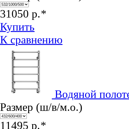
31050
р.
*
Купить
К сравнению
Водяной полот
Размер (ш/в/м.о.)
11495
р.
*