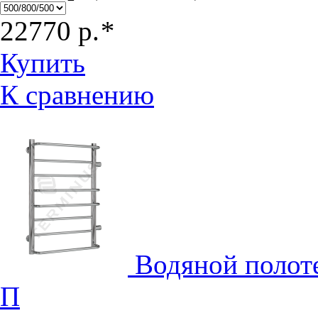
22770
р.
*
Купить
К сравнению
Водяной полот
П