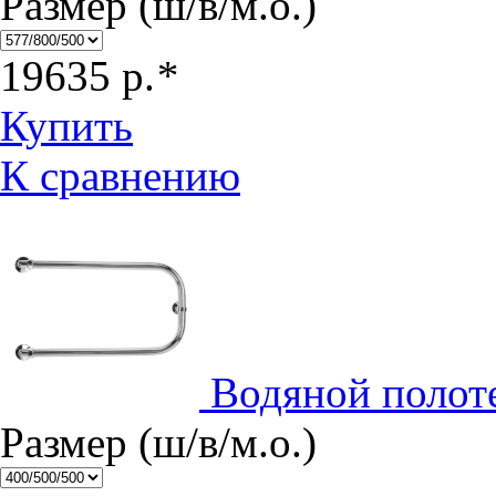
Размер (ш/в/м.о.)
19635
р.
*
Купить
К сравнению
Водяной полот
Размер (ш/в/м.о.)