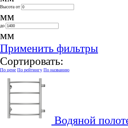
Высота
от
мм
до
мм
Применить фильтры
Сортировать:
По цене
По рейтингу
По названию
Водяной полот