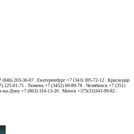
7 (846) 203-30-07
.
Екатеринбург
+7 (343) 305-72-12
.
Краснодар
7) 225-01-71
.
Тюмень
+7 (3452) 69-89-78
.
Челябинск
+7 (351)
в-на-Дону
+7 (863) 310-13-20
.
Минск
+375(33)343-99-82
.