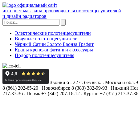
×
официальный сайт
Если покраска не у нас  -  
интернет магазина производителя полотенцесушителей
то завод ответственности 
и дизайн радиаторов
не несёт!
Свой цех,  только мы даем   
15 лет гарантию!
Электрические полотенцесушители
Водяные полотенцесушители
Чёрный Сатин Золото Бронза Графит
Краны крепежи фитинги аксессуары
Подбор полотенцесушителя
Звонки 6 - 22 ч. без вых.
.
Москва и обл.
8 (861) 202-65-20
.
Новосибирск
8 (383) 382-99-93
.
Нижний Нов
217-37-36
.
Пермь
+7 (342) 207-16-12
.
Курган
+7 (351) 217-37-3