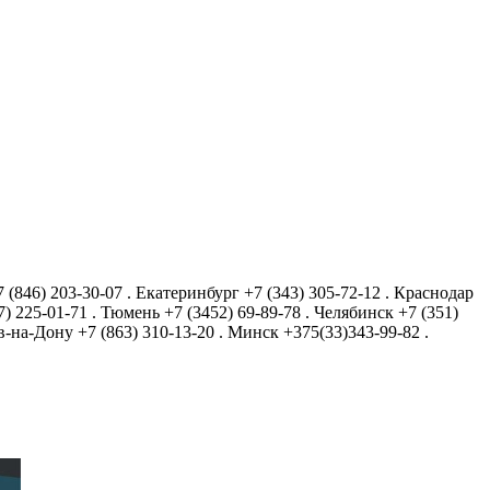
7 (846) 203-30-07
.
Екатеринбург
+7 (343) 305-72-12
.
Краснодар
7) 225-01-71
.
Тюмень
+7 (3452) 69-89-78
.
Челябинск
+7 (351)
в-на-Дону
+7 (863) 310-13-20
.
Минск
+375(33)343-99-82
.